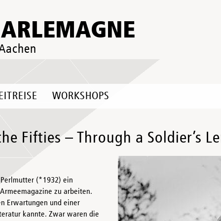
HARLEMAGNE
 Aachen
EITREISE
WORKSHOPS
the Fifties – Through a Soldier’s L
 Perlmutter (*1932) ein
 Armeemagazine zu arbeiten.
en Erwartungen und einer
iteratur kannte. Zwar waren die