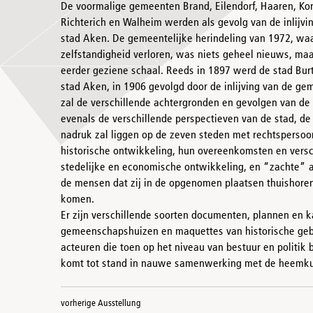
De voormalige gemeenten Brand, Eilendorf, Haaren, Kor
Richterich en Walheim werden als gevolg van de inlijv
stad Aken. De gemeentelijke herindeling van 1972, wa
zelfstandigheid verloren, was niets geheel nieuws, maa
eerder geziene schaal. Reeds in 1897 werd de stad B
stad Aken, in 1906 gevolgd door de inlijving van de ge
zal de verschillende achtergronden en gevolgen van de 
evenals de verschillende perspectieven van de stad, d
nadruk zal liggen op de zeven steden met rechtspersoon
historische ontwikkeling, hun overeenkomsten en versc
stedelijke en economische ontwikkeling, en “zachte” a
de mensen dat zij in de opgenomen plaatsen thuishoren
komen.
Er zijn verschillende soorten documenten, plannen en k
gemeenschapshuizen en maquettes van historische gebou
acteuren die toen op het niveau van bestuur en politik 
komt tot stand in nauwe samenwerking met de heemkund
vorherige Ausstellung