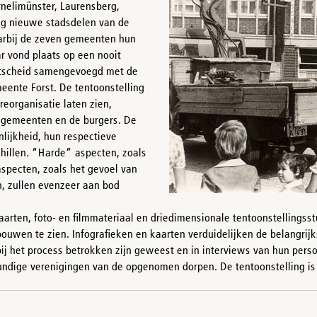
nelimünster, Laurensberg,
ing nieuwe stadsdelen van de
arbij de zeven gemeenten hun
r vond plaats op een nooit
urtscheid samengevoegd met de
meente Forst. De tentoonstelling
reorganisatie laten zien,
e gemeenten en de burgers. De
lijkheid, hun respectieve
hillen. “Harde” aspecten, zoals
specten, zoals het gevoel van
, zullen evenzeer aan bod
aarten, foto- en filmmateriaal en driedimensionale tentoonstellingss
wen te zien. Infografieken en kaarten verduidelijken de belangrijks
bij het process betrokken zijn geweest en in interviews van hun pers
ige verenigingen van de opgenomen dorpen. De tentoonstelling is ui