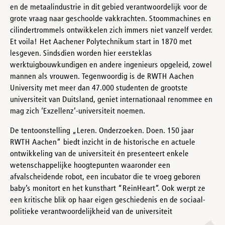
en de metaalindustrie in dit gebied verantwoordelijk voor de
grote vraag naar geschoolde vakkrachten. Stoommachines en
cilindertrommels ontwikkelen zich immers niet vanzelf verder.
Et voila! Het Aachener Polytechnikum start in 1870 met
lesgeven. Sindsdien worden hier eersteklas
werktuigbouwkundigen en andere ingenieurs opgeleid, zowel
mannen als vrouwen. Tegenwoordig is de RWTH Aachen
University met meer dan 47.000 studenten de grootste
universiteit van Duitsland, geniet internationaal renommee en
mag zich ‘Exzellenz’-universiteit noemen.
De tentoonstelling „Leren. Onderzoeken. Doen. 150 jaar
RWTH Aachen” biedt inzicht in de historische en actuele
ontwikkeling van de universiteit én presenteert enkele
wetenschappelijke hoogtepunten waaronder een
afvalscheidende robot, een incubator die te vroeg geboren
baby’s monitort en het kunsthart “ReinHeart”. Ook werpt ze
een kritische blik op haar eigen geschiedenis en de sociaal-
politieke verantwoordelijkheid van de universiteit