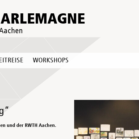
HARLEMAGNE
 Aachen
EITREISE
WORKSHOPS
ng“
chen und der RWTH Aachen.