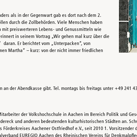
ders als in der Gegenwart gab es dort nach dem 2.
llen durch die Zollbehörden. Viele Menschen haben
h mit preiswerteren Lebens- und Genussmitteln wie
rinnert in seinem Vortrag „Wir gehen mal kurz über die
 daran. Er berichtet vom „Unterpacken“, von
n Martha“ – kurz: von der nicht immer friedlichen
en an der Abendkasse gibt. Tel. montags bis freitags unter +49 241 4
Mitarbeiter der Volkshochschule in Aachen im Bereich Politik und Ges
ereck und anderen bedeutenden kulturhistorischen Städten an. Schw
es Förderkreises Aachener Ostfriedhof e.V., seit 2010 1. Vorsitzender
nalverband EUREGIO Aachen des Rheinischen Vereins für Denkmalpfleg