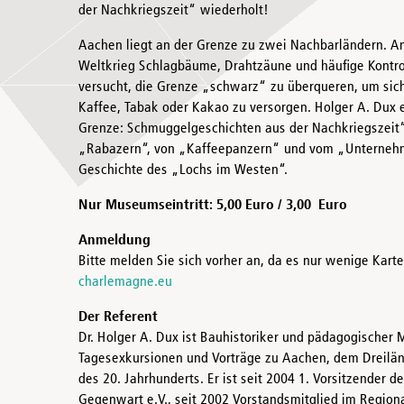
der Nachkriegszeit“ wiederholt!
Aachen liegt an der Grenze zu zwei Nachbarländern. An
Weltkrieg Schlagbäume, Drahtzäune und häufige Kontro
versucht, die Grenze „schwarz“ zu überqueren, um sic
Kaffee, Tabak oder Kakao zu versorgen. Holger A. Dux e
Grenze: Schmuggelgeschichten aus der Nachkriegszeit“
„Rabazern“, von „Kaffeepanzern“ und vom „Unternehme
Geschichte des „Lochs im Westen“.
Nur Museumseintritt: 5,00 Euro / 3,00 Euro
Anmeldung
Bitte melden Sie sich vorher an, da es nur wenige Kart
charlemagne.eu
Der Referent
Dr. Holger A. Dux ist Bauhistoriker und pädagogischer 
Tagesexkursionen und Vorträge zu Aachen, dem Dreiländ
des 20. Jahrhunderts. Er ist seit 2004 1. Vorsitzender d
Gegenwart e.V., seit 2002 Vorstandsmitglied im Regio