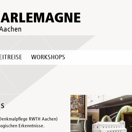
HARLEMAGNE
 Aachen
EITREISE
WORKSHOPS
ls
de Denkmalpflege RWTH Aachen)
ologischen Erkenntnisse.