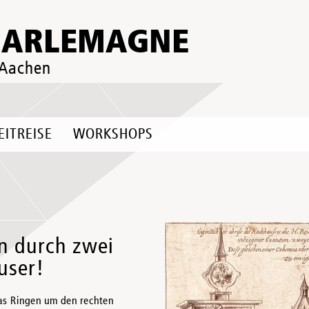
HARLEMAGNE
 Aachen
EITREISE
WORKSHOPS
n durch zwei
user!
as Ringen um den rechten