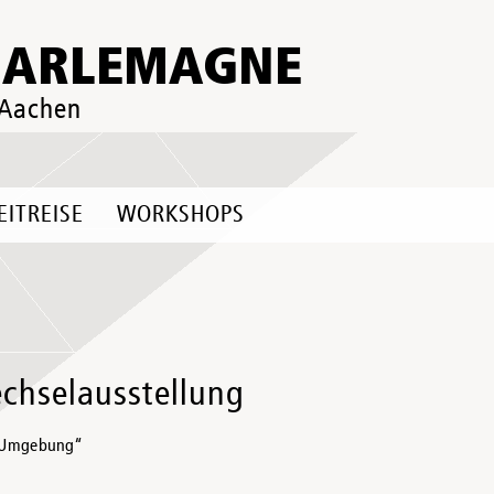
HARLEMAGNE
 Aachen
EITREISE
WORKSHOPS
chselausstellung
d Umgebung“