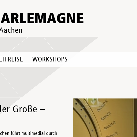
HARLEMAGNE
 Aachen
EITREISE
WORKSHOPS
der Große –
n führt multimedial durch