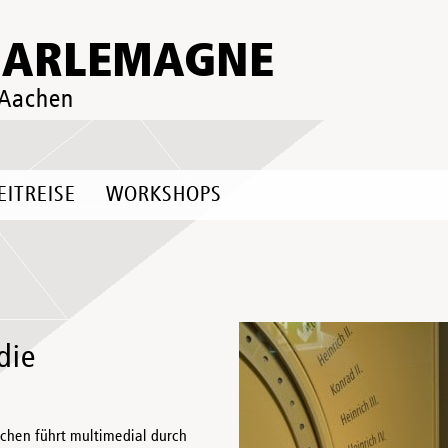
HARLEMAGNE
 Aachen
EITREISE
WORKSHOPS
die
n führt multimedial durch