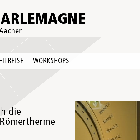
HARLEMAGNE
 Aachen
EITREISE
WORKSHOPS
h die
r Römertherme