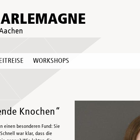
HARLEMAGNE
 Aachen
EITREISE
WORKSHOPS
ende Knochen“
n einen besonderen Fund: Sie
chnell war klar, dass die