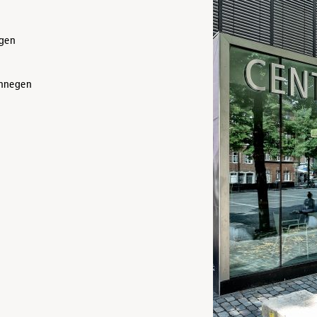
egen
onnegen