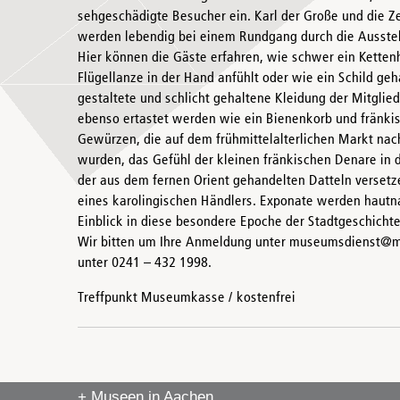
sehgeschädigte Besucher ein. Karl der Große und die Ze
werden lebendig bei einem Rundgang durch die Ausstel
Hier können die Gäste erfahren, wie schwer ein Kettenh
Flügellanze in der Hand anfühlt oder wie ein Schild ge
gestaltete und schlicht gehaltene Kleidung der Mitglie
ebenso ertastet werden wie ein Bienenkorb und fränkis
Gewürzen, die auf dem frühmittelalterlichen Markt na
wurden, das Gefühl der kleinen fränkischen Denare in
der aus dem fernen Orient gehandelten Datteln versetz
eines karolingischen Händlers. Exponate werden hautna
Einblick in diese besondere Epoche der Stadtgeschichte
Wir bitten um Ihre Anmeldung unter museumsdienst@ma
unter 0241 – 432 1998.
Treffpunkt Museumkasse / kostenfrei
+ Museen in Aachen