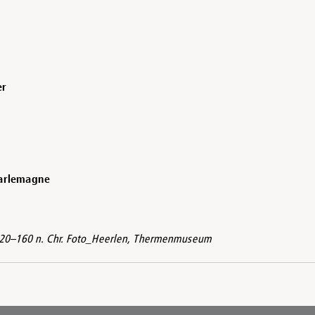
er
harlemagne
a. 120–160 n. Chr. Foto_Heerlen, Thermenmuseum