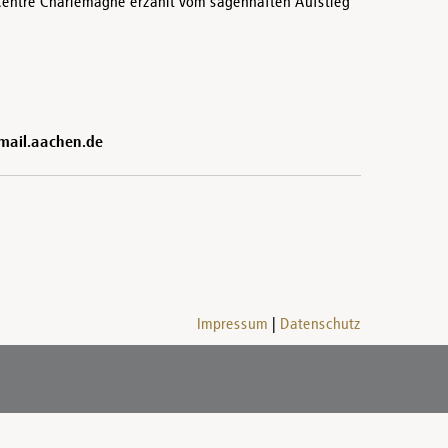
 Centre Charlemagne erzählt vom sagenhaften Aufstieg
@mail.aachen.de
Impressum
Datenschutz