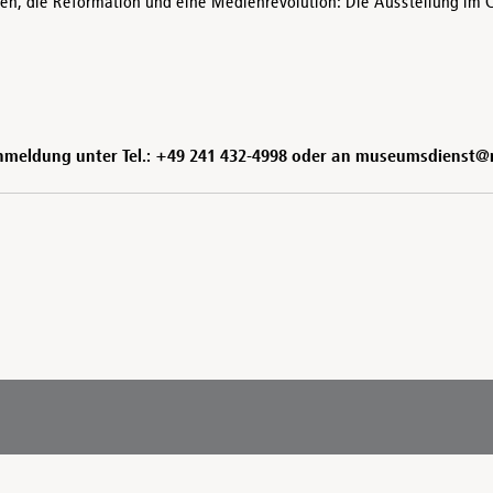
nien, die Reformation und eine Medienrevolution: Die Ausstellung im
 Anmeldung unter Tel.: +49 241 432-4998 oder an museumsdienst