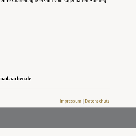
 Centre Charlemagne erzählt vom sagenhaften Aufstieg
@mail.aachen.de
Impressum
Datenschutz