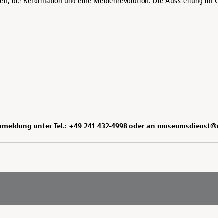
nien, die Reformation und eine Medienrevolution: Die Ausstellung im
 Anmeldung unter Tel.: +49 241 432-4998 oder an museumsdienst