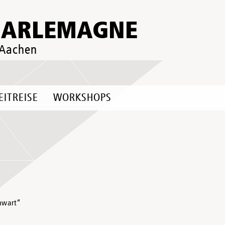
HARLEMAGNE
 Aachen
EITREISE
WORKSHOPS
enwart“