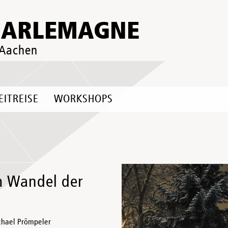
HARLEMAGNE
 Aachen
EITREISE
WORKSHOPS
m Wandel der
chael Prömpeler