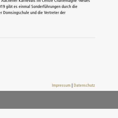
des Aachener Karnevals im Centre Charlemagne -Neues
019 gibt es einmal Sonderführungen durch die
r Domsingschule und die Vertreter der
Impressum
Datenschutz