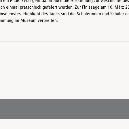
en ein Ende. Zwar geht damit auch die Ausstellung zur Geschichte 
h einmal pratschjeck gefeiert werden. Zur Finissage am 10. März 2
dienstes. Highlight des Tages sind die Schülerinnen und Schüler de
timmung im Museum verbreiten.