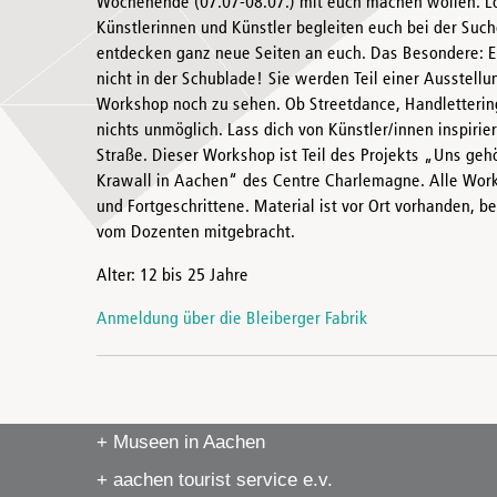
Wochenende (07.07-08.07.) mit euch machen wollen. L
Künstlerinnen und Künstler begleiten euch bei der Suc
entdecken ganz neue Seiten an euch. Das Besondere: 
nicht in der Schublade! Sie werden Teil einer Ausstell
Workshop noch zu sehen. Ob Streetdance, Handlettering o
nichts unmöglich. Lass dich von Künstler/innen inspirie
Straße. Dieser Workshop ist Teil des Projekts „Uns gehö
Krawall in Aachen“ des Centre Charlemagne. Alle Work
und Fortgeschrittene. Material ist vor Ort vorhanden,
vom Dozenten mitgebracht.
Alter: 12 bis 25 Jahre
Anmeldung über die Bleiberger Fabrik
+ Museen in Aachen
+ aachen tourist service e.v.