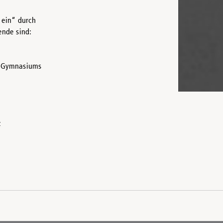
 ein“ durch
ende sind:
d-Gymnasiums
z