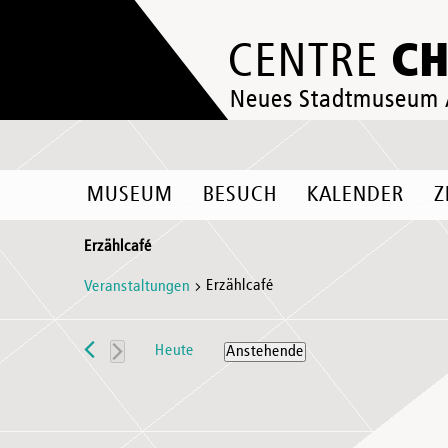
C
CENTRE
Neues Stadtmuseum
MUSEUM
BESUCH
KALENDER
Z
Erzählcafé
Erzählcafé
Veranstaltungen
Veranstaltungen
Heute
Anstehende
Datum
wählen.