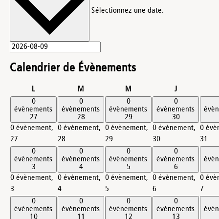
Sélectionnez une date.
Calendrier de Évènements
lundi
mardi
mercredi
jeudi
L
M
M
J
0
0
0
0
évènements
évènements
évènements
évènements
évè
27
28
29
30
0 évènement,
0 évènement,
0 évènement,
0 évènement,
0 évè
27
28
29
30
31
0
0
0
0
évènements
évènements
évènements
évènements
évè
3
4
5
6
0 évènement,
0 évènement,
0 évènement,
0 évènement,
0 évè
3
4
5
6
7
0
0
0
0
évènements
évènements
évènements
évènements
évè
10
11
12
13