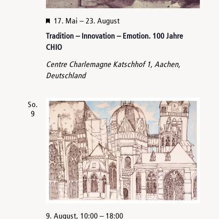
Hervorgehoben
17. Mai
–
23. August
Tradition – Innovation – Emotion. 100 Jahre
CHIO
Centre Charlemagne
Katschhof 1, Aachen,
Deutschland
So.
9
9. August, 10:00
–
18:00