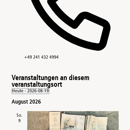
Telefon
+49 241 432 4994
Veranstaltungen an diesem
veranstaltungsort
Heute
 - 
2026-08-19
Datum
August 2026
wählen.
So.
9