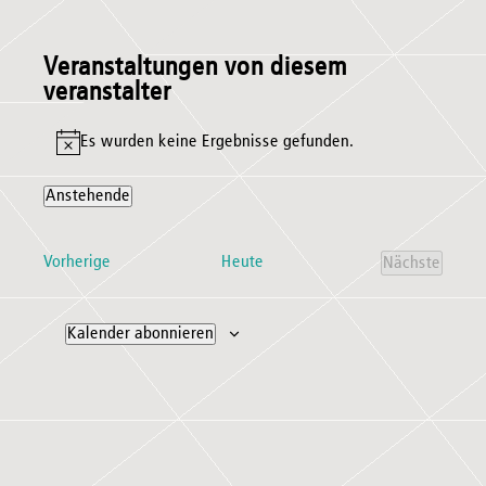
Veranstaltungen von diesem
veranstalter
Es wurden keine Ergebnisse gefunden.
Hinweis
Anstehende
Datum
wählen.
Veranstaltungen
Vorherige
Heute
Nächste
Veranstal
Kalender abonnieren