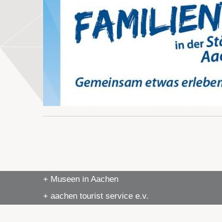
+ Museen in Aachen
+ aachen tourist service e.v.