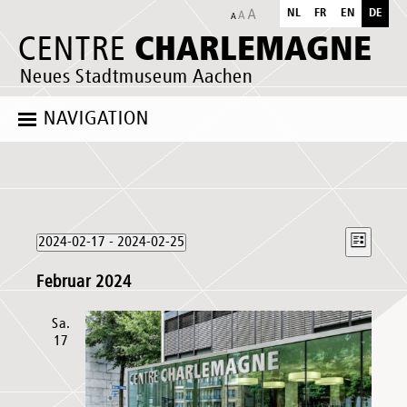
NL
FR
EN
DE
CHARLEMAGNE
CENTRE
Neues Stadtmuseum Aachen
NAVIGATION
Veranstaltungen
Ansich
Verans
2024-02-17
 - 
2024-02-25
Liste
Naviga
Ansich
Datum
Naviga
Februar 2024
wählen.
Sa.
17