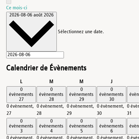
Ce mois-ci
2026-08-06
août 2026
Sélectionnez une date.
Calendrier de Évènements
lundi
mardi
mercredi
jeudi
L
M
M
J
0
0
0
0
évènements
évènements
évènements
évènements
évè
27
28
29
30
0 évènement,
0 évènement,
0 évènement,
0 évènement,
0 évè
27
28
29
30
31
0
0
0
0
évènements
évènements
évènements
évènements
évè
3
4
5
6
0 évènement,
0 évènement,
0 évènement,
0 évènement,
0 évè