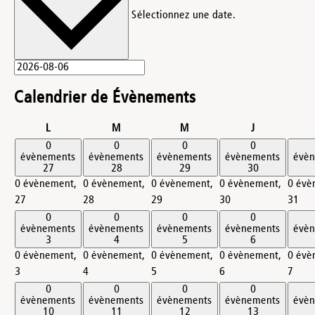
Sélectionnez une date.
Calendrier de Évènements
lundi
mardi
mercredi
jeudi
L
M
M
J
0
0
0
0
évènements
évènements
évènements
évènements
évè
27
28
29
30
0 évènement,
0 évènement,
0 évènement,
0 évènement,
0 évè
27
28
29
30
31
0
0
0
0
évènements
évènements
évènements
évènements
évè
3
4
5
6
0 évènement,
0 évènement,
0 évènement,
0 évènement,
0 évè
3
4
5
6
7
0
0
0
0
évènements
évènements
évènements
évènements
évè
10
11
12
13