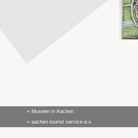
+ Museen in Aachen
+ aachen tourist service e.v.