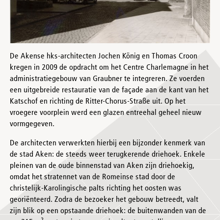
De Akense hks-architecten Jochen König en Thomas Croon
kregen in 2009 de opdracht om het Centre Charlemagne in het
administratiegebouw van Graubner te integreren. Ze voerden
een uitgebreide restauratie van de façade aan de kant van het
Katschof en richting de Ritter-Chorus-Straße uit. Op het
vroegere voorplein werd een glazen entreehal geheel nieuw
vormgegeven.
De architecten verwerkten hierbij een bijzonder kenmerk van
de stad Aken: de steeds weer terugkerende driehoek. Enkele
pleinen van de oude binnenstad van Aken zijn driehoekig,
omdat het stratennet van de Romeinse stad door de
christelijk-Karolingische palts richting het oosten was
georiënteerd. Zodra de bezoeker het gebouw betreedt, valt
zijn blik op een opstaande driehoek: de buitenwanden van de