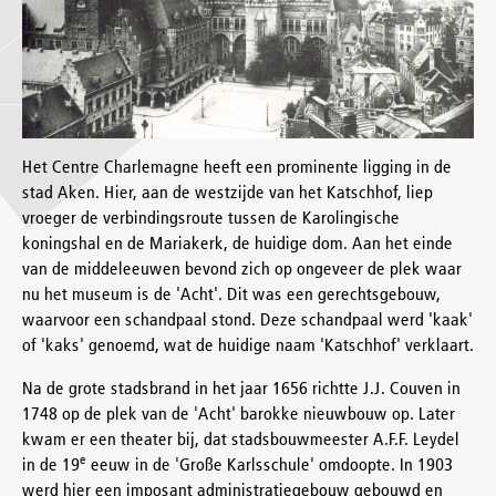
Het Centre Charlemagne heeft een prominente ligging in de
stad Aken. Hier, aan de westzijde van het Katschhof, liep
vroeger de verbindingsroute tussen de Karolingische
koningshal en de Mariakerk, de huidige dom. Aan het einde
van de middeleeuwen bevond zich op ongeveer de plek waar
nu het museum is de 'Acht'. Dit was een gerechtsgebouw,
waarvoor een schandpaal stond. Deze schandpaal werd 'kaak'
of 'kaks' genoemd, wat de huidige naam 'Katschhof' verklaart.
Na de grote stadsbrand in het jaar 1656 richtte J.J. Couven in
1748 op de plek van de 'Acht' barokke nieuwbouw op. Later
kwam er een theater bij, dat stadsbouwmeester A.F.F. Leydel
e
in de 19
eeuw in de 'Große Karlsschule' omdoopte. In 1903
werd hier een imposant administratiegebouw gebouwd en