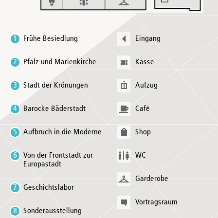
1
Frühe Besiedlung
Eingang
2
Pfalz und Marienkirche
Kasse
3
Stadt der Krönungen
Aufzug
4
Barocke Bäderstadt
Café
5
Aufbruch in die Moderne
Shop
6
Von der Frontstadt zur
WC
Europastadt
Garderobe
7
Geschichtslabor
Vortragsraum
8
Sonderausstellung