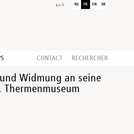
NL
FR
EN
DE
PS
CONTACT
RECHERCHER
et und Widmung an seine
en, Thermenmuseum