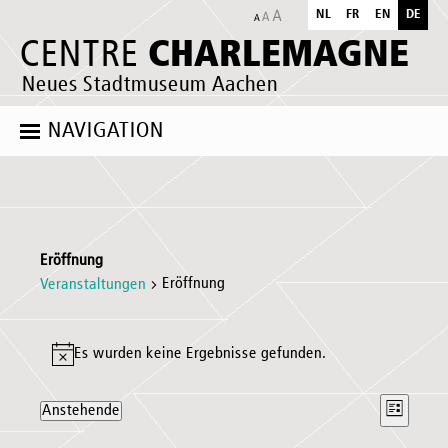
NL
FR
EN
DE
CHARLEMAGNE
CENTRE
Neues Stadtmuseum Aachen
NAVIGATION
Eröffnung
Eröffnung
Veranstaltungen
Veranstaltungen
Es wurden keine Ergebnisse gefunden.
Hinweis
Ansich
Verans
Anstehende
Liste
Naviga
Ansich
Datum