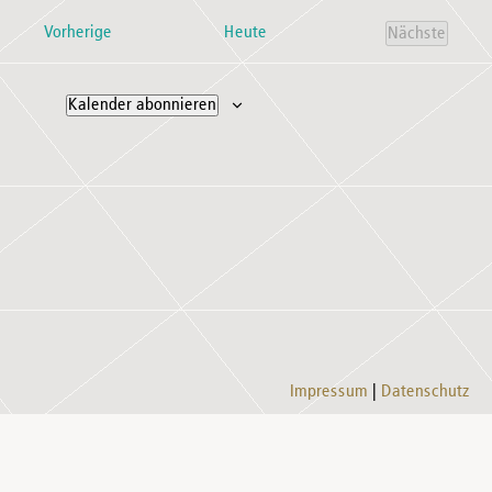
Naviga
wählen.
Veranstaltungen
Vorherige
Heute
Nächste
Veranstal
Kalender abonnieren
Impressum
Datenschutz