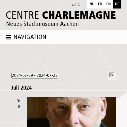
NL
FR
EN
DE
CHARLEMAGNE
CENTRE
Neues Stadtmuseum Aachen
NAVIGATION
Veranstaltungen
Ansich
Verans
2024-07-09
 - 
2024-07-23
Liste
Naviga
Ansich
Datum
Naviga
Juli 2024
wählen.
Di.
9