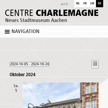
NL
FR
EN
DE
CHARLEMAGNE
CENTRE
Neues Stadtmuseum Aachen
NAVIGATION
Veranstaltungen
Ansich
Verans
2024-10-05
 - 
2024-10-24
Liste
Naviga
Ansich
Datum
Naviga
Oktober 2024
wählen.
Sa.
5