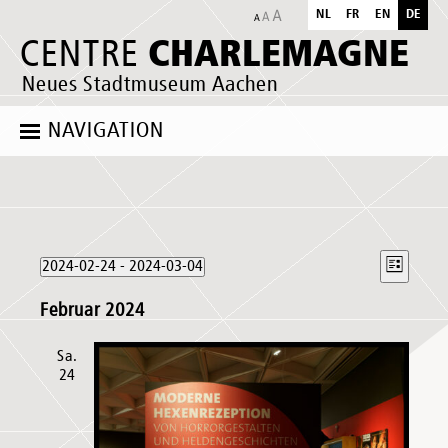
NL
FR
EN
DE
CHARLEMAGNE
CENTRE
Neues Stadtmuseum Aachen
NAVIGATION
Veranstaltungen
Ansich
Verans
2024-02-24
 - 
2024-03-04
Liste
Naviga
Ansich
Datum
Naviga
Februar 2024
wählen.
Sa.
24