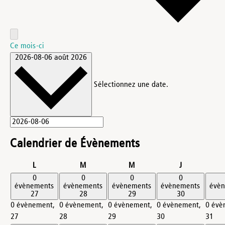
Ce mois-ci
2026-08-06
août 2026
Sélectionnez une date.
Calendrier de Évènements
lundi
mardi
mercredi
jeudi
L
M
M
J
0
0
0
0
évènements
évènements
évènements
évènements
évè
27
28
29
30
0 évènement,
0 évènement,
0 évènement,
0 évènement,
0 évè
27
28
29
30
31