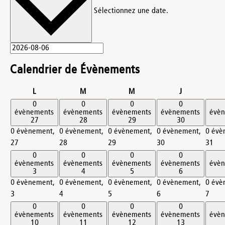
Sélectionnez une date.
Calendrier de Évènements
lundi
mardi
mercredi
jeudi
L
M
M
J
0
0
0
0
évènements
évènements
évènements
évènements
évè
27
28
29
30
0 évènement,
0 évènement,
0 évènement,
0 évènement,
0 évè
27
28
29
30
31
0
0
0
0
évènements
évènements
évènements
évènements
évè
3
4
5
6
0 évènement,
0 évènement,
0 évènement,
0 évènement,
0 évè
3
4
5
6
7
0
0
0
0
évènements
évènements
évènements
évènements
évè
10
11
12
13