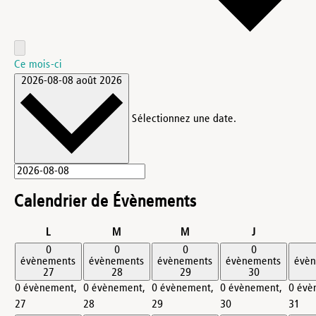
Ce mois-ci
2026-08-08
août 2026
Sélectionnez une date.
Calendrier de Évènements
lundi
mardi
mercredi
jeudi
L
M
M
J
0
0
0
0
évènements
évènements
évènements
évènements
évè
27
28
29
30
0 évènement,
0 évènement,
0 évènement,
0 évènement,
0 évè
27
28
29
30
31