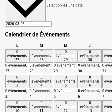
Sélectionnez une date.
Calendrier de Évènements
lundi
mardi
mercredi
jeudi
L
M
M
J
0
0
0
0
évènements
évènements
évènements
évènements
évè
27
28
29
30
0 évènement,
0 évènement,
0 évènement,
0 évènement,
0 évè
27
28
29
30
31
0
0
0
0
évènements
évènements
évènements
évènements
évè
3
4
5
6
0 évènement,
0 évènement,
0 évènement,
0 évènement,
0 évè
3
4
5
6
7
0
0
0
0
évènements
évènements
évènements
évènements
évè
10
11
12
13