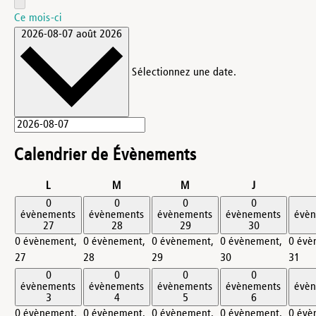
Ce mois-ci
2026-08-07
août 2026
Sélectionnez une date.
Calendrier de Évènements
lundi
mardi
mercredi
jeudi
L
M
M
J
0
0
0
0
évènements
évènements
évènements
évènements
évè
27
28
29
30
0 évènement,
0 évènement,
0 évènement,
0 évènement,
0 évè
27
28
29
30
31
0
0
0
0
évènements
évènements
évènements
évènements
évè
3
4
5
6
0 évènement,
0 évènement,
0 évènement,
0 évènement,
0 évè