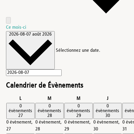
Ce mois-ci
2026-08-07
août 2026
Sélectionnez une date.
Calendrier de Évènements
lundi
mardi
mercredi
jeudi
L
M
M
J
0
0
0
0
évènements
évènements
évènements
évènements
évè
27
28
29
30
0 évènement,
0 évènement,
0 évènement,
0 évènement,
0 évè
27
28
29
30
31